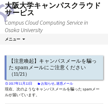
大阪大学キャンパスクラウド
サービス
Campus Cloud Computing Service in
Osaka University
コ
メニュー
ン
テ
ン
ツ
【注意喚起】キャンパスメールを騙っ
へ
た spamメールにご注意ください
ス
（11/21）
キ
ッ
2017年11月22日
お知らせ
,
迷惑メール
プ
現在、次のようなキャンパスメールを騙った spamメー
ルが届いています。