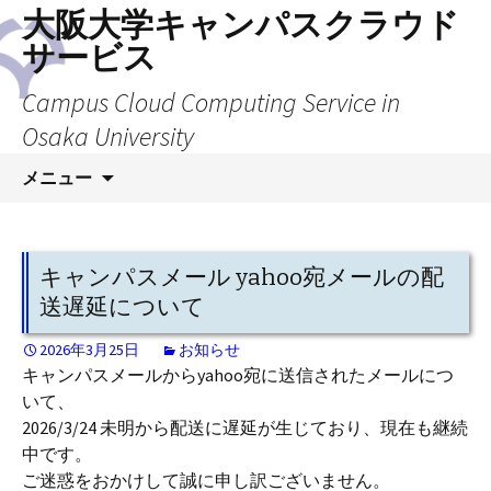
大阪大学キャンパスクラウド
サービス
Campus Cloud Computing Service in
Osaka University
コ
メニュー
ン
テ
ン
ツ
キャンパスメール yahoo宛メールの配
へ
送遅延について
ス
キ
2026年3月25日
お知らせ
キャンパスメールからyahoo宛に送信されたメールにつ
ッ
いて、
プ
2026/3/24 未明から配送に遅延が生じており、現在も継続
中です。
ご迷惑をおかけして誠に申し訳ございません。