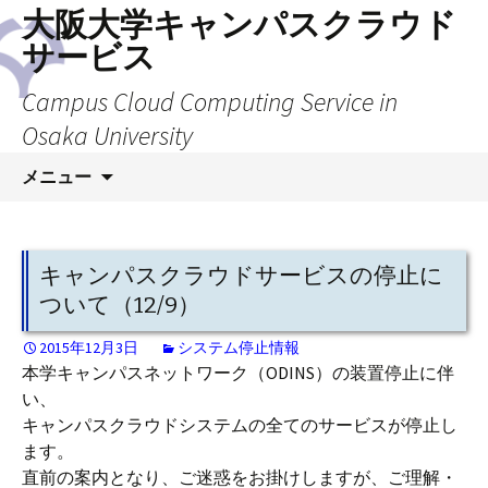
大阪大学キャンパスクラウド
サービス
Campus Cloud Computing Service in
Osaka University
コ
メニュー
ン
テ
ン
ツ
キャンパスクラウドサービスの停止に
へ
ついて（12/9）
ス
キ
2015年12月3日
システム停止情報
本学キャンパスネットワーク（ODINS）の装置停止に伴
ッ
い、
プ
キャンパスクラウドシステムの全てのサービスが停止し
ます。
直前の案内となり、ご迷惑をお掛けしますが、ご理解・