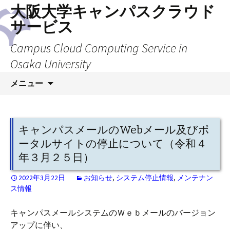
大阪大学キャンパスクラウド
サービス
Campus Cloud Computing Service in
Osaka University
コ
メニュー
ン
テ
ン
ツ
キャンパスメールのWebメール及びポ
へ
ータルサイトの停止について（令和４
ス
年３月２５日）
キ
ッ
2022年3月22日
お知らせ
,
システム停止情報
,
メンテナン
プ
ス情報
キャンパスメールシステムのＷｅｂメールのバージョン
アップに伴い、