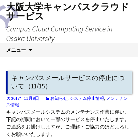
大阪大学キャンパスクラウド
サービス
Campus Cloud Computing Service in
Osaka University
コ
メニュー
ン
テ
ン
ツ
キャンパスメールサービスの停止につ
へ
いて（11/15）
ス
キ
2017年11月9日
お知らせ
,
システム停止情報
,
メンテナン
ス情報
ッ
キャンパスメールシステムのメンテナンス作業に伴い、
プ
下記の期間において一部のサービスを停止いたします。
ご迷惑をお掛けしますが、ご理解・ご協力のほどよろし
くお願いいたします。