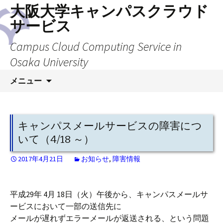
大阪大学キャンパスクラウド
サービス
Campus Cloud Computing Service in
Osaka University
コ
メニュー
ン
テ
ン
ツ
キャンパスメールサービスの障害につ
へ
いて（4/18 ～）
ス
キ
2017年4月21日
お知らせ
,
障害情報
ッ
プ
平成29年 4月 18日（火）午後から、キャンパスメールサ
ービスにおいて一部の送信先に
メールが遅れずエラーメールが返送される、という問題