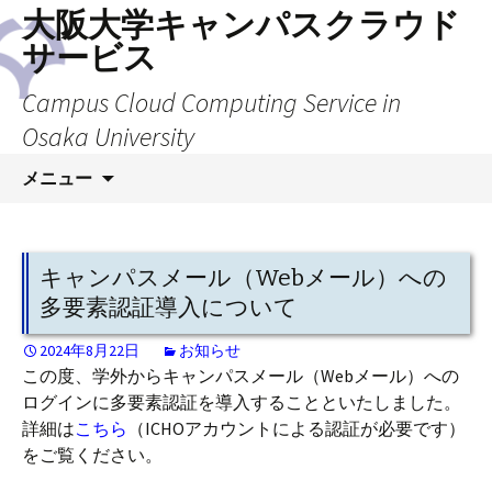
大阪大学キャンパスクラウド
サービス
Campus Cloud Computing Service in
Osaka University
コ
メニュー
ン
テ
ン
ツ
キャンパスメール（Webメール）への
へ
多要素認証導入について
ス
キ
2024年8月22日
お知らせ
この度、学外からキャンパスメール（Webメール）への
ッ
ログインに多要素認証を導入することといたしました。
プ
詳細は
こちら
（ICHOアカウントによる認証が必要です）
をご覧ください。