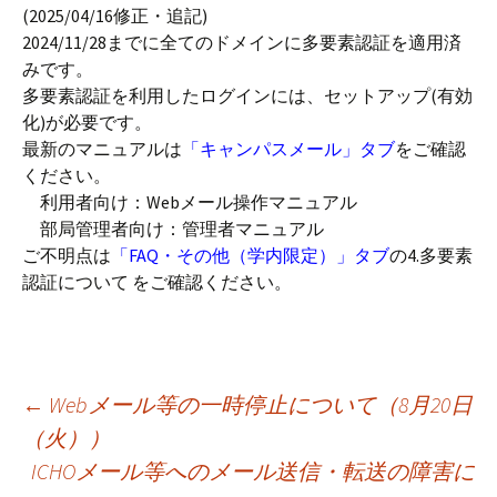
(2025/04/16修正・追記)
2024/11/28までに全てのドメインに多要素認証を適用済
みです。
多要素認証を利用したログインには、セットアップ(有効
化)が必要です。
最新のマニュアルは
「キャンパスメール」タブ
をご確認
ください。
利用者向け：Webメール操作マニュアル
部局管理者向け：管理者マニュアル
ご不明点は
「FAQ・その他（学内限定）」タブ
の4.多要素
認証について をご確認ください。
投
←
Webメール等の一時停止について（8月20日
（火））
ICHOメール等へのメール送信・転送の障害に
稿