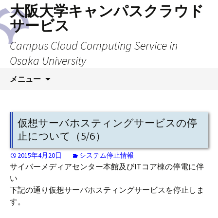
大阪大学キャンパスクラウド
サービス
Campus Cloud Computing Service in
Osaka University
コ
メニュー
ン
テ
ン
ツ
仮想サーバホスティングサービスの停
へ
止について（5/6）
ス
キ
2015年4月20日
システム停止情報
サイバーメディアセンター本館及びITコア棟の停電に伴
ッ
い
プ
下記の通り仮想サーバホスティングサービスを停止しま
す。