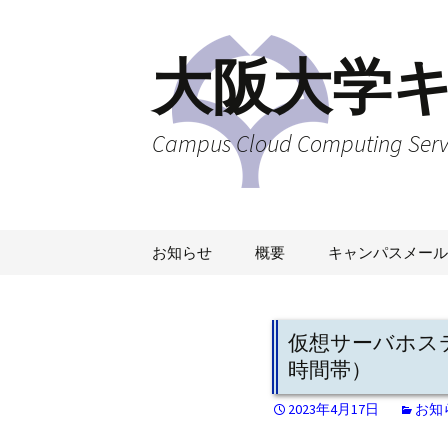
大阪大学
Campus Cloud Computing Servic
コ
お知らせ
概要
キャンパスメール
ン
テ
ン
ツ
仮想サーバホステ
へ
時間帯）
ス
キ
2023年4月17日
お知
ッ